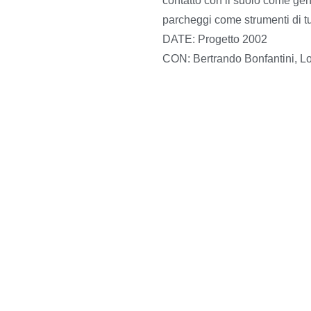
contatto con il suolo come gene
parcheggi come strumenti di tu
DATE
: Progetto
2002
CON:
Bertrando Bonfantini, Lo