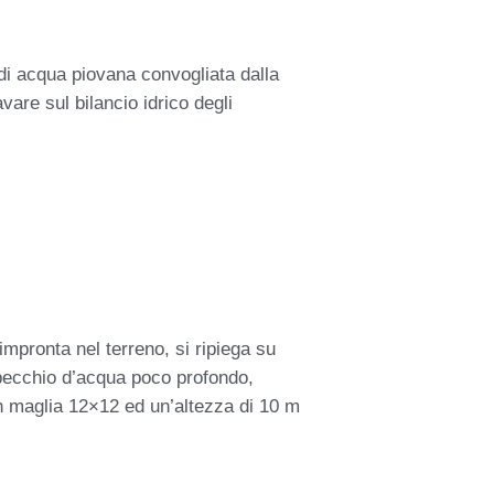
di acqua piovana convogliata dalla
are sul bilancio idrico degli
impronta nel terreno, si ripiega su
specchio d’acqua poco profondo,
con maglia 12×12 ed un’altezza di 10 m