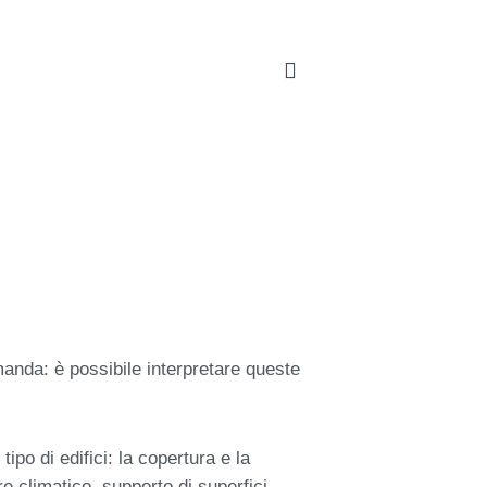
manda: è possibile interpretare queste
po di edifici: la copertura e la
e climatico, supporto di superfici