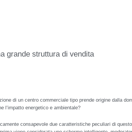
 grande struttura di vendita
zazione di un centro commerciale tipo prende origine dalla do
rne l’impatto energetico e ambientale?
icamente consapevole due caratteristiche peculiari di questo ti
a prima viene considerata uno schermo intelligente, moderator