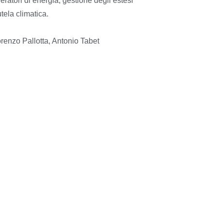
ratori di energia, gestione degli estesi
tela climatica.
renzo Pallotta, Antonio Tabet