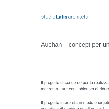
Vai
al
contenuto
Auchan – concept per una
Il progetto di concorso per la realiz
macrostrutture con l’obiettivo di ridu
Il progetto interpreta in modo energet
superficie di contatto con il suolo. L