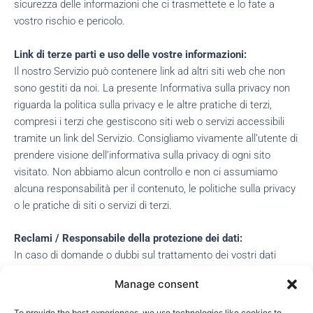
sicurezza delle informazioni che ci trasmettete e lo fate a
vostro rischio e pericolo.
Link di terze parti e uso delle vostre informazioni:
Il nostro Servizio può contenere link ad altri siti web che non
sono gestiti da noi. La presente Informativa sulla privacy non
riguarda la politica sulla privacy e le altre pratiche di terzi,
compresi i terzi che gestiscono siti web o servizi accessibili
tramite un link del Servizio. Consigliamo vivamente all’utente di
prendere visione dell’informativa sulla privacy di ogni sito
visitato. Non abbiamo alcun controllo e non ci assumiamo
alcuna responsabilità per il contenuto, le politiche sulla privacy
o le pratiche di siti o servizi di terzi.
Reclami / Responsabile della protezione dei dati:
In caso di domande o dubbi sul trattamento dei vostri dati
presso di noi, potete inviare un’e-mail al nostro Grievance
Manage consent
Officer all’indirizzo Studio Latis Architetti, Via L. Anelli 2, Milano,
e-mail: mail@studiolatis.it. Ci occuperemo dei vostri dubbi in
To provide the best experiences, we use technologies like cookies to